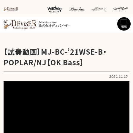
MENU
【試奏動画】MJ-BC-’21WSE-B・
POPLAR/NJ【OK Bass】
2021.11.15