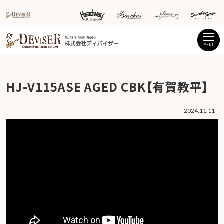
MENU
HJ-V115ASE AGED CBK【有賀教平】
2024.11.11