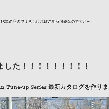
SDGs
への
取り
組み
。2018年のものでよろしければご用意可能なのですが…
ィバ
ザー
ンラ
ンス
ア
ました！！！！！！！！！
イト
ップ
apan Tune-up Series 最新カタログを
問い
わせ