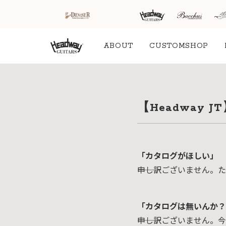
ABOUT
CUSTOMSHOP
HOME
新着情
商品を探す
会
【Headway
報
内
商品一覧
取扱ブランド
新着商品から探
お知ら
す
せ
アコースティッ
クギター/ ウク
「カタログがほしい」
動画から探す
ショッ
レレ
プ情報
―――申し訳ございません
キャンペーン・
Headway
イベント情報か
新製品
Guitars
ら探す
リリー
ス情報
SAKURA
「カタログは無いんか？
UKULELE
アーティストを
メディ
―――申し訳ございませ