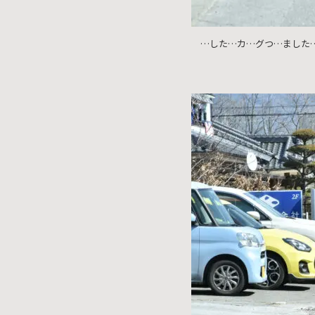
イブス
雑誌広
…した…カ…グつ…ました
告
カタロ
グ・
パン
フレッ
ト
雑誌掲
載