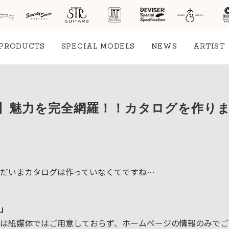
PRODUCTS
SPECIAL MODELS
NEWS
ARTIST
社案
 JT】魅力を完全網羅！！カタログを作り
会社
概要
工場
見学
。ただいまカタログは作っていなくてですね…
ご予
約
採用
」
情報
ん。今は紙媒体ではご用意しておらず、ホームページの情報のみで