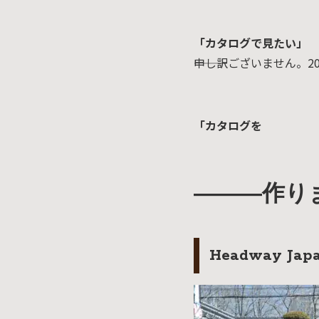
ア情報
エレキギター/
探す
ベース
キャン
Bacchus
ペー
Bacchus
「カタログで見たい」
Guitars
ン・イ
Guitars
―――申し訳ございません
ベント
Headway
Momose
情報
デ
Momose
Custom Craft
アー
Custom Craft
イ
Guitars
ティス
Guitars
「カタログを
STR Guitars
オ
ト
SeventySeven
エレキギター
イ
ファク
STR Guitars
SeventySeven
トリー
ト
SH Guitars
Guitars
―――作り
ディバ
JRP Guitars
イザー
サ
お店を探す
がゆく
Deviser
マ
ギター
Special
都道府県から探
Headway J
ショッ
Specification
す
プ巡り
お
アクセサリ・
海外から探す
その他
パーツ
合
DeviseR MI