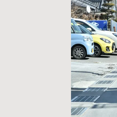
お客様
MOJO TONE
個
サポー
Tim Bud
報
ト
Rayross Bridge
扱
製品保
証・
ファー
スト
オー
ナー登
録
営業日
カレン
ダー
お問い
合わせ
広告
アーカ