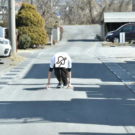
人情
取り
い