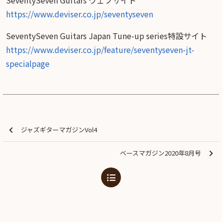
SeventySeven Guitars ウェブサイト
https://www.deviser.co.jp/seventyseven
SeventySeven Guitars Japan Tune-up series特設サイト
https://www.deviser.co.jp/feature/seventyseven-jt-
specialpage
ジャズギターマガジンVol4
ベースマガジン2020年8月号