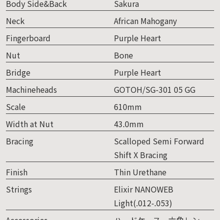
Body Side&Back
Sakura
Neck
African Mahogany
Fingerboard
Purple Heart
Nut
Bone
Bridge
Purple Heart
Machineheads
GOTOH/SG-301 05 GG
Scale
610mm
Width at Nut
43.0mm
Bracing
Scalloped Semi Forward
Shift X Bracing
Finish
Thin Urethane
Strings
Elixir NANOWEB
Light(.012-.053)