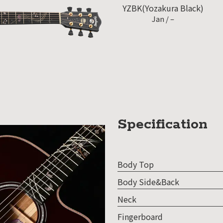
SDGs
YZBK(Yozakura Black)
への
Jan /
–
取り
組み
ィバ
ザー
ンラ
ンス
Specification
ア
イト
Body Top
ップ
Body Side&Back
問い
Neck
わせ
Fingerboard