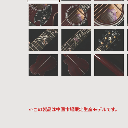
イブス
雑誌広
告
カタロ
グ・
パン
フレッ
ト
雑誌掲
載
※この製品は中国市場限定生産モデルです。