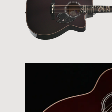
ア情報
エレキギター/
探す
ベース
キャン
Bacchus
ペー
Bacchus
Guitars
ン・イ
Guitars
ベント
Headway
Momose
情報
デ
Momose
Custom Craft
アー
Custom Craft
イ
Guitars
ティス
Guitars
STR Guitars
オ
ト
SeventySeven
エレキギター
イ
ファク
STR Guitars
SeventySeven
トリー
ト
SH Guitars
Guitars
ディバ
JRP Guitars
イザー
サ
お店を探す
がゆく
Deviser
マ
ギター
Special
都道府県から探
ショッ
Specification
す
プ巡り
お
アクセサリ・
海外から探す
その他
パーツ
合
DeviseR MI