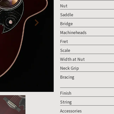
Nut
人情
取り
Saddle
い
Bridge
Machineheads
Fret
Scale
Width at Nut
Neck Grip
Bracing
Finish
String
Accessories