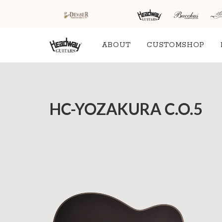
ABOUT
CUSTOMSHOP
HOME
新着情
商品を探す
会
HC-YOZAKURA C.O.5
報
内
商品一覧
取扱ブランド
新着商品から探
お知ら
す
せ
アコースティッ
クギター/ ウク
動画から探す
ショッ
レレ
プ情報
キャンペーン・
Headway
イベント情報か
新製品
Guitars
ら探す
リリー
ス情報
SAKURA
UKULELE
アーティストを
メディ