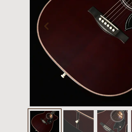
お客様
MOJO TONE
個
サポー
Tim Bud
報
ト
Rayross Bridge
扱
製品保
証・
ファー
スト
オー
ナー登
録
営業日
カレン
ダー
お問い
合わせ
広告
アーカ