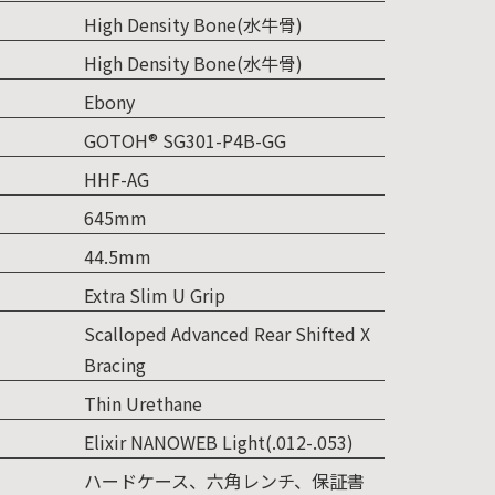
High Density Bone(水牛骨)
High Density Bone(水牛骨)
Ebony
GOTOH® SG301-P4B-GG
HHF-AG
645mm
44.5mm
Extra Slim U Grip
Scalloped Advanced Rear Shifted X
Bracing
Thin Urethane
Elixir NANOWEB Light(.012-.053)
ハードケース、六角レンチ、保証書