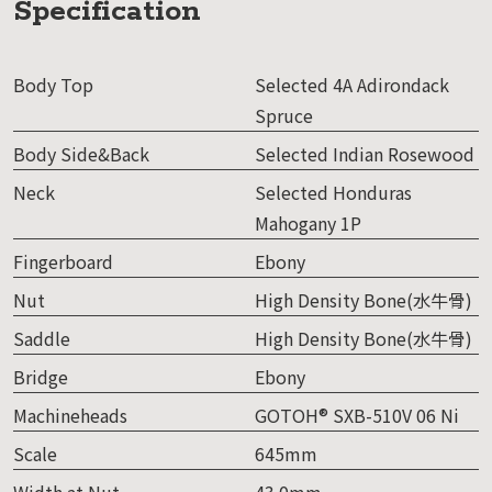
Specification
Body Top
Selected 4A Adirondack
Spruce
Body Side&Back
Selected Indian Rosewood
Neck
Selected Honduras
Mahogany 1P
Fingerboard
Ebony
Nut
High Density Bone(水牛骨)
Saddle
High Density Bone(水牛骨)
Bridge
Ebony
Machineheads
GOTOH® SXB-510V 06 Ni
Scale
645mm
Width at Nut
43.0mm