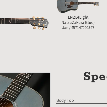
SDGs
への
取り
LNZB(Light
組み
NatsuZakura Blue)
Jan /
457147092347
ィバ
ザー
ンラ
ンス
ア
Spe
イト
ップ
問い
わせ
Body Top