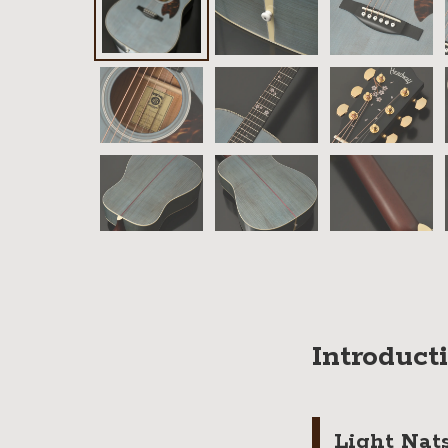
イブス
雑誌広
告
カタロ
グ・
パン
フレッ
ト
雑誌掲
載
Introduct
Light Nat