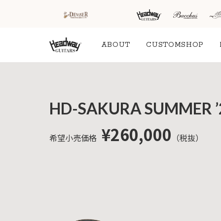
ABOUT
CUSTOMSHOP
HOME
新着情
商品を探す
会
HD-SAKURA SUMMER ’22
報
内
商品一覧
取扱ブランド
新着商品から探
お知ら
¥260,000
希望小売価格
（税抜）
す
せ
アコースティッ
クギター/ ウク
動画から探す
ショッ
レレ
プ情報
キャンペーン・
Headway
イベント情報か
新製品
Guitars
ら探す
リリー
ス情報
SAKURA
UKULELE
アーティストを
メディ