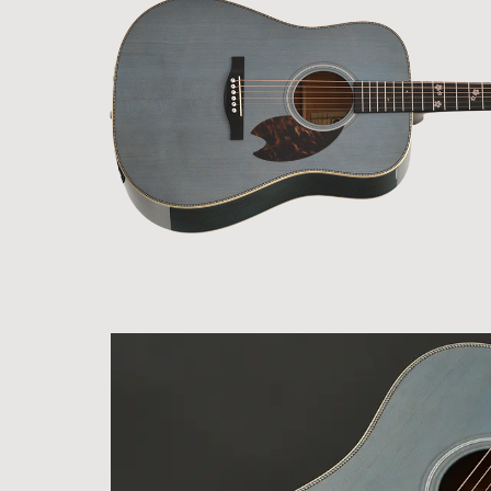
ア情報
エレキギター/
探す
ベース
キャン
Bacchus
ペー
Bacchus
Guitars
ン・イ
Guitars
ベント
Headway
Momose
情報
デ
Momose
Custom Craft
アー
Custom Craft
イ
Guitars
ティス
Guitars
STR Guitars
オ
ト
SeventySeven
エレキギター
イ
ファク
STR Guitars
SeventySeven
トリー
ト
SH Guitars
Guitars
ディバ
JRP Guitars
イザー
サ
お店を探す
がゆく
Deviser
マ
ギター
Special
都道府県から探
ショッ
Specification
す
プ巡り
お
アクセサリ・
海外から探す
その他
パーツ
合
DeviseR MI