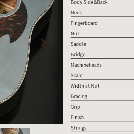
Body Side&Back
人情
Neck
取り
Fingerboard
い
Nut
Saddle
Bridge
Machineheads
Scale
Width at Nut
Bracing
Grip
Finish
Strings