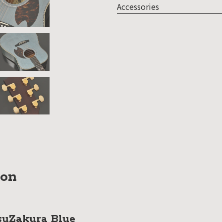
Accessories
ion
suZakura Blue