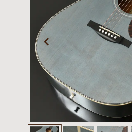
お客様
MOJO TONE
個
サポー
Tim Bud
報
ト
Rayross Bridge
扱
製品保
証・
ファー
スト
オー
ナー登
録
営業日
カレン
ダー
お問い
合わせ
広告
アーカ