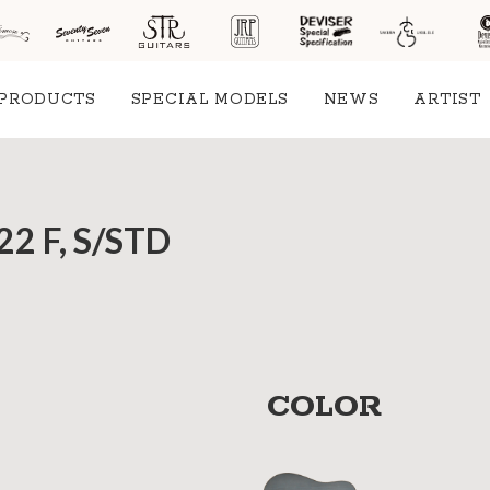
PRODUCTS
SPECIAL MODELS
NEWS
ARTIST
社案
 F, S/STD
会社
概要
工場
見学
ご予
COLOR
約
採用
情報