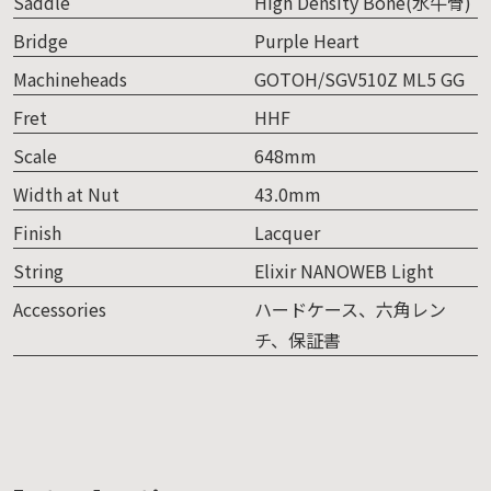
Saddle
High Density Bone(水牛骨)
Bridge
Purple Heart
Machineheads
GOTOH/SGV510Z ML5 GG
Fret
HHF
Scale
648mm
Width at Nut
43.0mm
Finish
Lacquer
String
Elixir NANOWEB Light
Accessories
ハードケース、六角レン
チ、保証書