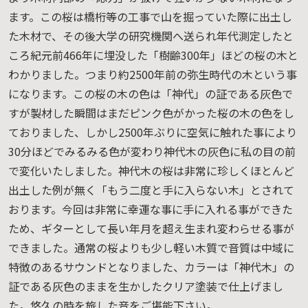
ます。この桜は橋桁等の工事で山を掘っていた際に出土し
た木材で、その後大学の研究機関へ送られ年代測定したと
ころ紀元前466年に埋没した「樹齢300年」ほどの桜の木と
わかりました。つまり約2500年前の弥生時代の木という事
になります。この桜の木の色は「神代」の証である灰色で
すが製材した瞬間はまだピンク色がかった桜の木の色をし
ておりました、しかし2500年ぶりに空気に触れた事により
30分ほどでみるみる色が変わり神代木の灰色に私の目の前
で変化いたしました。神代木の桜は非常に珍しくほとんど
出土した例が無く「もう二度と手に入らない木」とされて
おります。今回は非常に幸運な事に手に入れる事ができた
ため、ギターとして長い年月を超え生まれ変わらせる事が
できました。通常の桜よりも少し軽い木質で音質は中域に
特徴のあるサウンドとなりました、カラーは「神代木」の
証である灰色のままを生かしたクリア塗装で仕上げまし
た。悠久の時を旅した音をご堪能下さい。