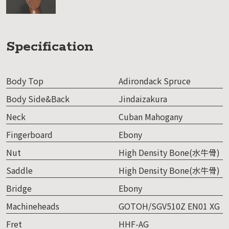
Specification
Body Top
Adirondack Spruce
Body Side&Back
Jindaizakura
Neck
Cuban Mahogany
Fingerboard
Ebony
Nut
High Density Bone(水牛骨)
Saddle
High Density Bone(水牛骨)
Bridge
Ebony
Machineheads
GOTOH/SGV510Z EN01 XG
Fret
HHF-AG