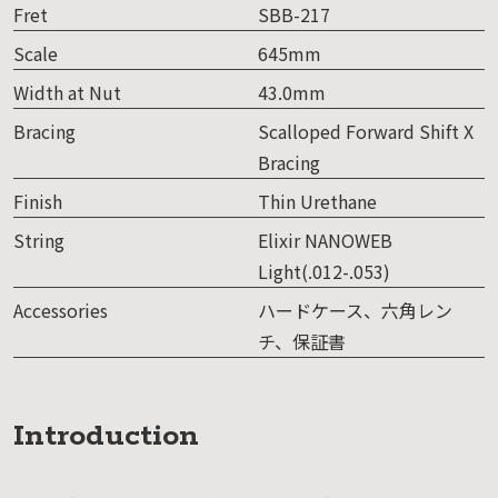
Fret
SBB-217
Scale
645mm
Width at Nut
43.0mm
Bracing
Scalloped Forward Shift X
Bracing
Finish
Thin Urethane
String
Elixir NANOWEB
Light(.012-.053)
Accessories
ハードケース、六角レン
チ、保証書
Introduction