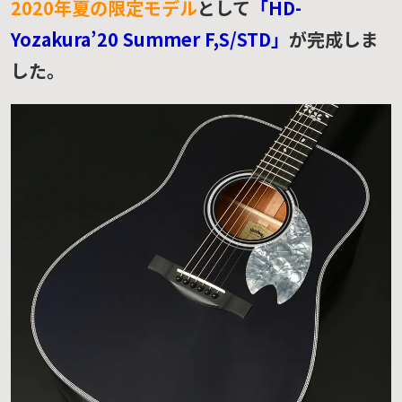
2020年夏の限定モデル
として
「HD-
Yozakura’20 Summer F,S/STD」
が完成しま
した。