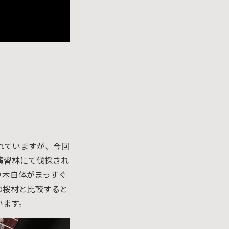
れていますが、今回
演習林にて伐採され
り木自体がまっすぐ
の桜材と比較すると
います。