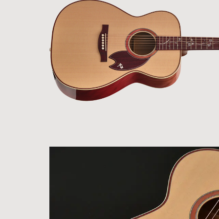
ア情報
エレキギター/
探す
ベース
キャン
Bacchus
ペー
Bacchus
Guitars
ン・イ
Guitars
ベント
Headway
Momose
情報
デ
Momose
Custom Craft
アー
Custom Craft
イ
Guitars
ティス
Guitars
STR Guitars
オ
ト
SeventySeven
エレキギター
イ
ファク
STR Guitars
SeventySeven
トリー
ト
SH Guitars
Guitars
ディバ
JRP Guitars
イザー
サ
お店を探す
がゆく
Deviser
マ
ギター
Special
都道府県から探
ショッ
Specification
す
プ巡り
お
アクセサリ・
海外から探す
その他
パーツ
合
DeviseR MI