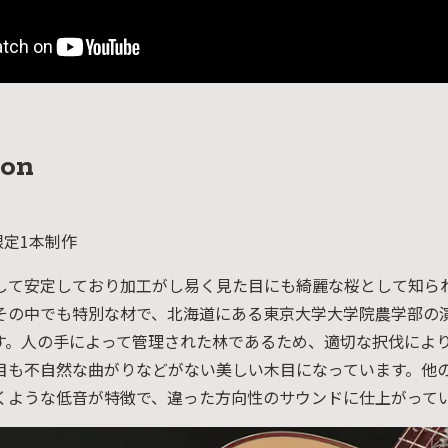
ion
 限定1本制作
して安定しており加工がし易く見た目にも綺麗な桜として知ら
その中でも特別な材で、北海道にある東京大学大学院農学部の
す。人の手によって管理された林であるため、適切な択伐によ
目も不自然な曲がりなどがない美しい木目になっています。他
くような低音が特徴で、違った方向性のサウンドに仕上がって