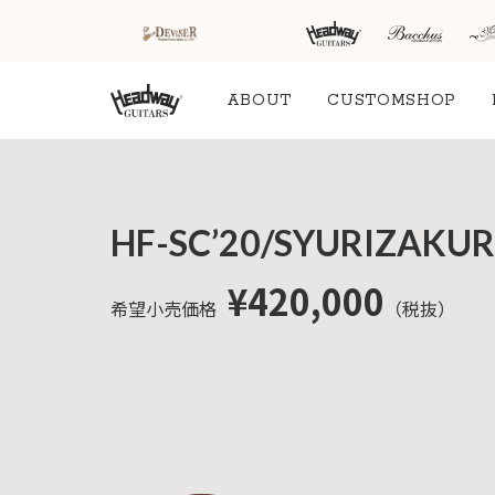
ABOUT
CUSTOMSHOP
HOME
新着情
商品を探す
会
HF-SC’20/SYURIZAKU
報
内
商品一覧
取扱ブランド
新着商品から探
お知ら
¥420,000
希望小売価格
（税抜）
す
せ
アコースティッ
クギター/ ウク
動画から探す
ショッ
レレ
プ情報
キャンペーン・
Headway
イベント情報か
新製品
Guitars
ら探す
リリー
ス情報
SAKURA
UKULELE
アーティストを
メディ