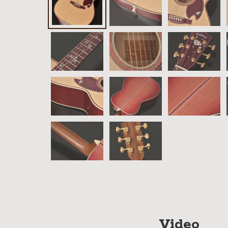
イブス
雑誌広
告
カタロ
グ・
パン
フレッ
ト
雑誌掲
載
Video