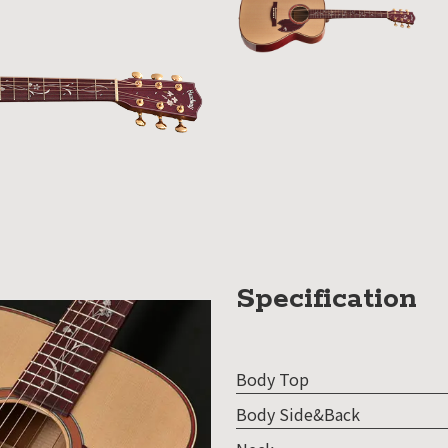
SDGs
への
取り
組み
ィバ
ザー
ンラ
ンス
ア
Specification
イト
ップ
Body Top
問い
Body Side&Back
わせ