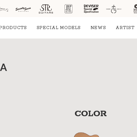
PRODUCTS
SPECIAL MODELS
NEWS
ARTIST
社案
RA
会社
概要
工場
見学
ご予
COLOR
約
採用
情報