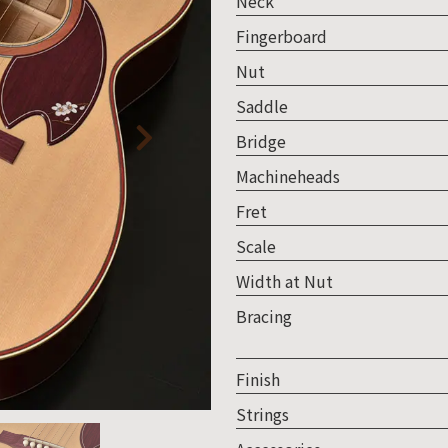
Neck
人情
Fingerboard
取り
Nut
い
Saddle
Bridge
Machineheads
Fret
Scale
Width at Nut
Bracing
Finish
Strings