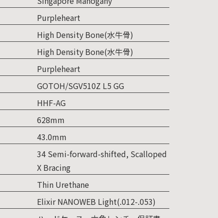
Singapore Mahogany
Purpleheart
High Density Bone(水牛骨)
High Density Bone(水牛骨)
Purpleheart
GOTOH/SGV510Z L5 GG
HHF-AG
628mm
43.0mm
34 Semi-forward-shifted, Scalloped
X Bracing
Thin Urethane
Elixir NANOWEB Light(.012-.053)