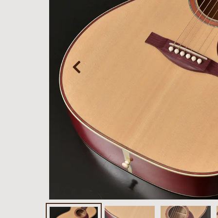
お客様
MOJO TONE
個
サポー
Tim Bud
報
ト
Rayross Bridge
扱
製品保
証・
ファー
スト
オー
ナー登
録
営業日
カレン
ダー
お問い
合わせ
広告
アーカ