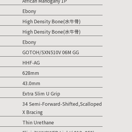
African Mahogany 1P
Ebony
High Density Bone(水牛骨)
High Density Bone(水牛骨)
Ebony
GOTOH/SXN510V 06M GG
HHF-AG
628mm
43.0mm
Extra Slim U Grip
34 Semi-Forward-Shifted,Scalloped
X Bracing
Thin Urethane