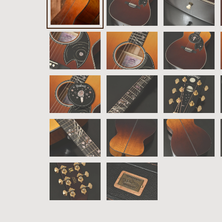
イブス
雑誌広
告
カタロ
グ・
パン
フレッ
ト
雑誌掲
載