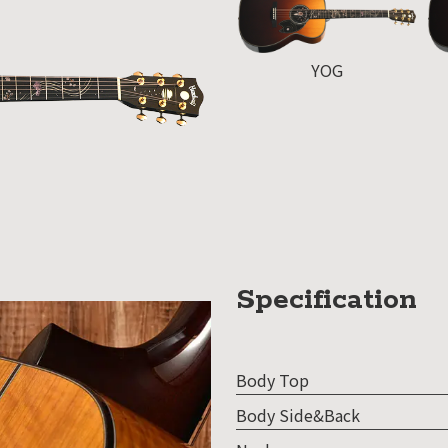
SDGs
への
取り
YOG
組み
ィバ
ザー
ンラ
ンス
ア
Specification
イト
ップ
Body Top
問い
Body Side&Back
わせ