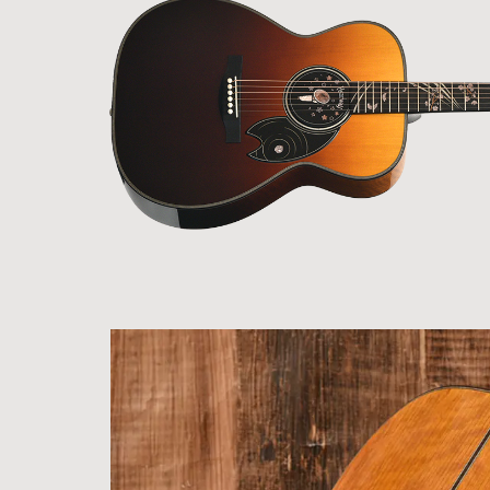
ア情報
エレキギター/
探す
ベース
キャン
Bacchus
ペー
Bacchus
Guitars
ン・イ
Guitars
ベント
Headway
Momose
情報
デ
Momose
Custom Craft
アー
Custom Craft
イ
Guitars
ティス
Guitars
STR Guitars
オ
ト
SeventySeven
エレキギター
イ
ファク
STR Guitars
SeventySeven
トリー
ト
SH Guitars
Guitars
ディバ
JRP Guitars
イザー
サ
お店を探す
がゆく
Deviser
マ
ギター
Special
都道府県から探
ショッ
Specification
す
プ巡り
お
アクセサリ・
海外から探す
その他
パーツ
合
DeviseR MI