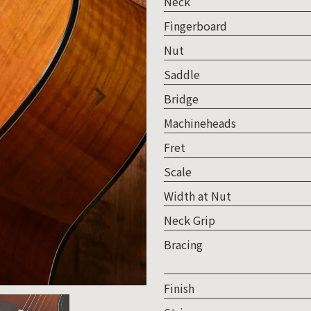
Neck
人情
Fingerboard
取り
Nut
い
Saddle
Bridge
Machineheads
Fret
Scale
Width at Nut
Neck Grip
Bracing
Finish