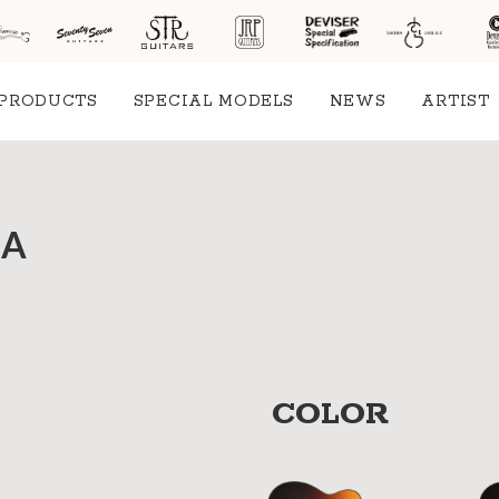
PRODUCTS
SPECIAL MODELS
NEWS
ARTIST
社案
RA
会社
概要
工場
見学
ご予
COLOR
約
採用
情報