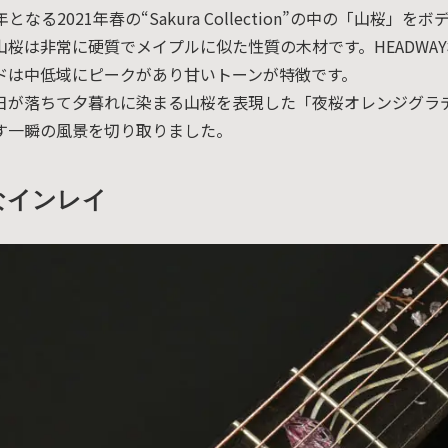
となる2021年春の“Sakura Collection”の中の「山桜」
山桜は非常に硬質でメイプルに似た性質の木材です。HEADWA
ドは中低域にピークがあり甘いトーンが特徴です。
日が落ちて夕暮れに染まる山桜を表現した「夜桜オレンジグラ
す一瞬の風景を切り取りました。
なインレイ