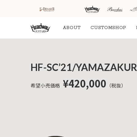
ABOUT
CUSTOMSHOP
HOME
新着情
商品を探す
会
HF-SC’21/YAMAZAKU
報
内
商品一覧
取扱ブランド
新着商品から探
お知ら
¥420,000
希望小売価格
（税抜）
す
せ
アコースティッ
クギター/ ウク
動画から探す
ショッ
レレ
プ情報
キャンペーン・
Headway
イベント情報か
新製品
Guitars
ら探す
リリー
ス情報
SAKURA
UKULELE
アーティストを
メディ