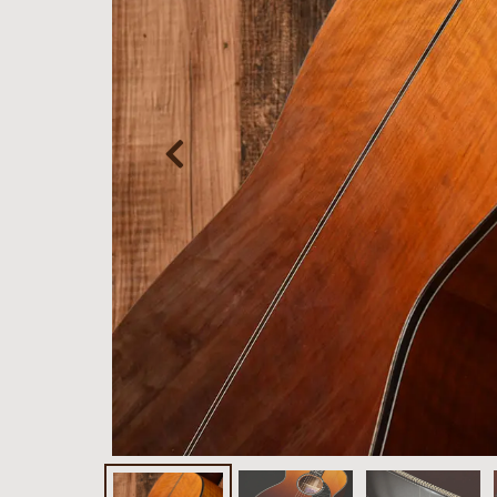
お客様
MOJO TONE
個
サポー
Tim Bud
報
ト
Rayross Bridge
扱
製品保
証・
ファー
スト
オー
ナー登
録
営業日
カレン
ダー
お問い
合わせ
広告
アーカ