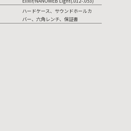
Elixir/NANOWEB Light(.012-.053)
ハードケース、サウンドホールカ
バー、六角レンチ、保証書