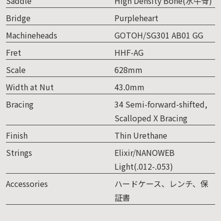
Saddle
High Density Bone(水牛骨)
Bridge
Purpleheart
Machineheads
GOTOH/SG301 AB01 GG
Fret
HHF-AG
Scale
628mm
Width at Nut
43.0mm
Bracing
34 Semi-forward-shifted,
Scalloped X Bracing
Finish
Thin Urethane
Strings
Elixir/NANOWEB
Light(.012-.053)
Accessories
ハードケース、レンチ、保
証書