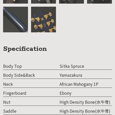
Specification
Body Top
Sitka Spruce
Body Side&Back
Yamazakura
Neck
African Mahogany 1P
Fingerboard
Ebony
Nut
High Density Bone(水牛骨)
Saddle
High Density Bone(水牛骨)