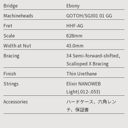
Bridge
Ebony
Machineheads
GOTOH/SG301 01 GG
Fret
HHF-AG
Scale
628mm
Width at Nut
43.0mm
Bracing
34 Semi-forward-shifted,
Scalloped X Bracing
Finish
Thin Urethane
Strings
Elixir NANOWEB
Light(.012-.053)
Accessories
ハードケース、六角レン
チ、保証書