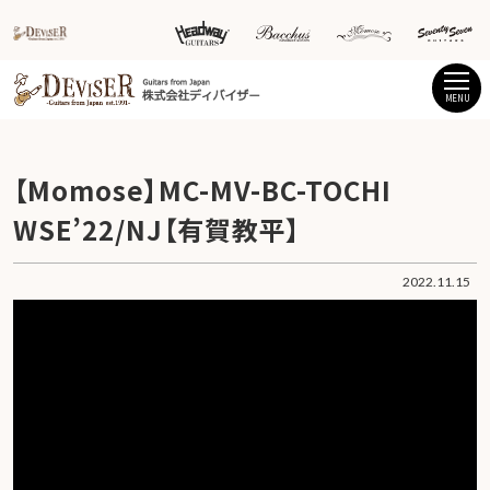
MENU
【Momose】MC-MV-BC-TOCHI
WSE’22/NJ【有賀教平】
2022.11.15