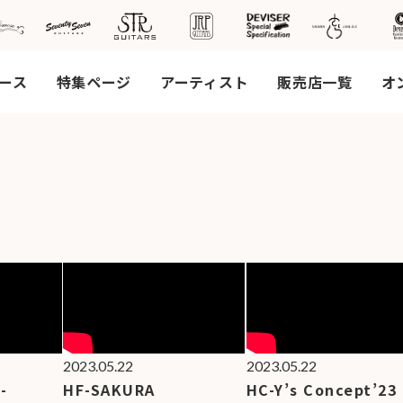
ース
特集ページ
アーティスト
販売店一覧
オ
社案
会社
概要
工場
見学
ご予
約
採用
2023.05.22
2023.05.22
情報
-
HF-SAKURA
HC-Y’s Concept’23