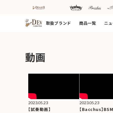
取扱ブランド
商品一覧
ニュ
HOME
新着情
商品を探す
会
動画
報
内
商品一覧
取扱ブランド
新着商品から探
お知ら
す
せ
アコースティッ
クギター/ ウク
動画から探す
ショッ
レレ
プ情報
キャンペーン・
Headway
イベント情報か
新製品
Guitars
ら探す
リリー
ス情報
SAKURA
2023.05.23
2023.05.23
UKULELE
アーティストを
メディ
【試奏動画】
【Bacchus】BSM