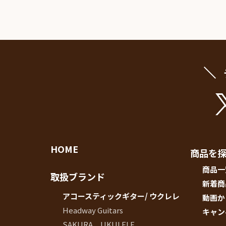
イブス
雑誌広
告
カタロ
グ・
パン
フレッ
ト
雑誌掲
載
HOME
商品を
商品一
取扱ブランド
新着商
アコースティックギター/ ウクレレ
動画か
Headway Guitars
キャン
SAKURA UKULELE