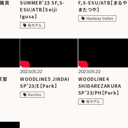
SDGs
【磯貝
SUMMER’23 SF,S-
F,S-ESU/ATB【まるや
への
ESU/ATB【Seiji
またつや】
取り
Igusa】
Headway Guitars
組み
桜モデル
ィバ
ザー
ンラ
ンス
ア
2023.05.22
2023.05.22
草聖
WOODLINE5 JINDAI
WOODLINE4
SP’23/E【Park】
SHIDAREZAKURA
イト
SP’23/PH【Park】
ップ
Bacchus
桜モデル
問い
わせ