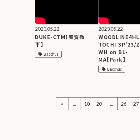
お客様
MOJO TONE
個
サポー
Tim Bud
報
ト
Rayross Bridge
扱
2023.05.22
2023.05.22
製品保
DUKE-CTM【有賀教
WOODLINE4HL
証・
平】
TOCHI SP’23/
ファー
WH on BL-
スト
Bacchus
MA【Park】
オー
ナー登
Bacchus
録
営業日
カレン
ダー
«
...
10
20
...
26
27
お問い
合わせ
広告
アーカ