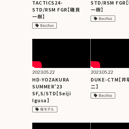
ア情報
TACTICS24-
STD/RSM FGR
エレキギター/
探す
ベース
STD/RSM FGR【磯貝
一樹】
キャン
Bacchus
ペー
一樹】
Bacchus
Bacchus
Guitars
ン・イ
Guitars
Bacchus
ベント
Headway
Momose
情報
デ
Momose
Custom Craft
アー
Custom Craft
イ
Guitars
ティス
Guitars
STR Guitars
オ
ト
SeventySeven
エレキギター
イ
ファク
STR Guitars
SeventySeven
トリー
ト
2023.05.22
2023.05.22
SH Guitars
Guitars
ディバ
HD-YOZAKURA
DUKE-CTM【井
JRP Guitars
イザー
SUMMER’23
二】
サ
お店を探す
がゆく
Deviser
SF,S/STD【Seiji
マ
Bacchus
ギター
Special
都道府県から探
Igusa】
ショッ
Specification
す
桜モデル
プ巡り
お
アクセサリ・
海外から探す
その他
パーツ
合
DeviseR MI