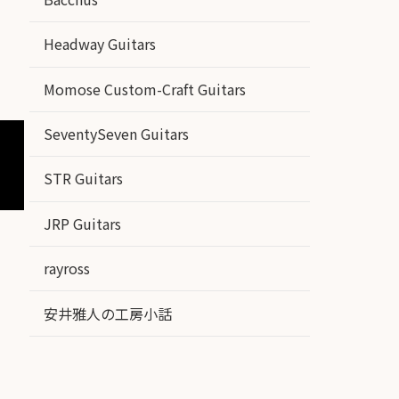
Headway Guitars
Momose Custom-Craft Guitars
SeventySeven Guitars
STR Guitars
JRP Guitars
rayross
安井雅人の工房小話