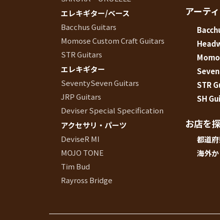
アーテ
エレキギター/ベース
Bacchus Guitars
Bacchu
Momose Custom Craft Guitars
Head
STR Guitars
Momos
エレキギター
Seven
SeventySeven Guitars
STR G
JRP Guitars
SH Gui
Deviser Special Specification
お店を
アクセサリ・パーツ
DeviseR MI
都道府
MOJO TONE
海外か
Tim Bud
Rayross Bridge