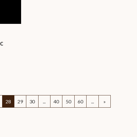
人情
取り
い
ZC
28
29
30
...
40
50
60
...
»