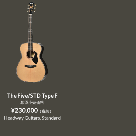
The Five/STD Type F
希望小売価格
¥230,000
（税抜）
Headway Guitars
Standard