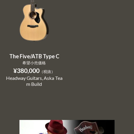
The Five/ATB Type C
希望小売価格
¥380,000
（税抜）
Headway Guitars
Aska Tea
m Build