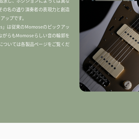
追求し、ポジションによっては異な
その名の通り演奏者の表現力と創造
クアップです。
as」は従来のMomoseのピックアッ
がらもMomoseらしい音の輪郭を
細については各製品ページをご覧くだ