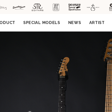
RODUCT
SPECIAL MODELS
NEWS
ARTIST
社案
会社
概要
工場
見学
ご予
約
採用
情報