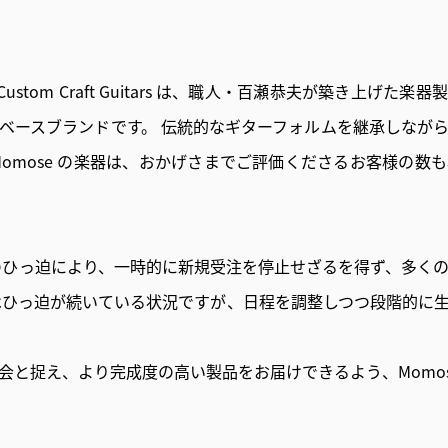
人情
取り
い
 Custom Craft Guitars は、職人・百瀬恭夫が築き上
ベースブランドです。 伝統的なギターフォルムを継承しなが
Momose の楽器は、おかげさまでご評価くださるお客様の数
況のひっ迫により、一時的に新規受注を停止せざるを得ず、多く
はひっ迫が続いている状況ですが、日程を調整しつつ段階的に
会と捉え、より完成度の高い製品をお届けできるよう、Momos