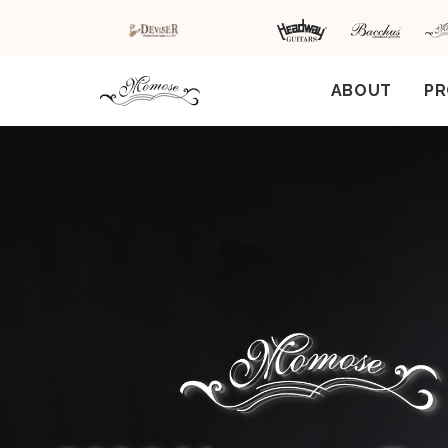
ABOUT
P
HOME
新着情
商品を探す
会
報
内
商品一覧
取扱ブランド
新着商品から探
お知ら
す
せ
アコースティッ
クギター/ ウク
動画から探す
ショッ
レレ
プ情報
キャンペーン・
Headway
イベント情報か
新製品
Guitars
ら探す
リリー
ス情報
SAKURA
UKULELE
アーティストを
メディ