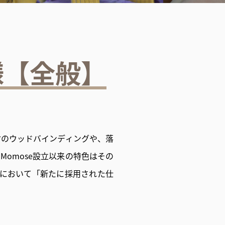
様【全般】
材のウッドバインディングや、落
omose設立以来の特色はその
seにおいて「新たに採用された仕