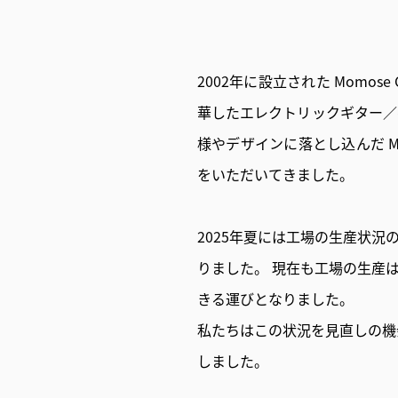
お客様
MOJO TONE
個
サポー
Tim Bud
報
ト
Rayross Bridge
扱
2002年に設立された Momose
製品保
華したエレクトリックギター／
証・
ファー
様やデザインに落とし込んだ 
スト
オー
をいただいてきました。
ナー登
録
2025年夏には工場の生産状
営業日
カレン
りました。 現在も工場の生産
ダー
きる運びとなりました。
お問い
合わせ
私たちはこの状況を見直しの機
しました。
広告
アーカ