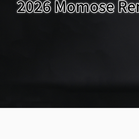
ア情報
エレキギター/
探す
ベース
キャン
Bacchus
ペー
Bacchus
Guitars
ン・イ
Guitars
ベント
Headway
Momose
情報
デ
Momose
Custom Craft
アー
Custom Craft
イ
Guitars
ティス
Guitars
STR Guitars
オ
ト
SeventySeven
エレキギター
イ
ファク
STR Guitars
SeventySeven
トリー
ト
SH Guitars
Guitars
ディバ
JRP Guitars
イザー
サ
お店を探す
がゆく
Deviser
マ
ギター
Special
都道府県から探
ショッ
Specification
す
プ巡り
お
アクセサリ・
海外から探す
その他
パーツ
合
DeviseR MI