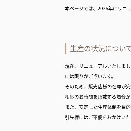
イブス
本ページでは、2026年にリニ
雑誌広
告
カタロ
グ・
パン
生産の状況につい
フレッ
ト
現在、リニューアルいたしまし
雑誌掲
載
には限りがございます。
そのため、販売店様の在庫が完
相応のお時間を頂戴する場合が
また、安定した生産体制を目的
引先様にはご不便をおかけいた