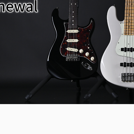
SDGs
への
取り
組み
ィバ
ザー
ンラ
ンス
ア
イト
ップ
問い
わせ