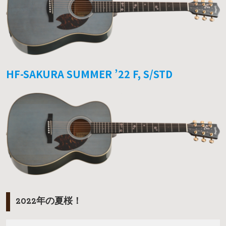
HF-SAKURA SUMMER ’22 F, S/STD
2022年の夏桜！