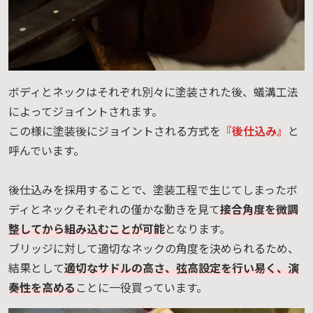
ボディとネックはそれぞれ別々に塗装された後、蟻溝工法
によってジョイントされます。
この様に塗装後にジョイントされる方式を
『後仕込み』
と
呼んでいます。
後仕込みを採用することで、塗装工程で生じてしまったボ
ディとネックそれぞれの僅かな動きを見て
接合角度を微調
整してから組み込むことが可能
となります。
ブリッジに対して適切なネックの角度を決められるため、
結果として
適切なサドルの高さ、弦高設定を行い易く、演
奏性を高める
ことに一役買っています。