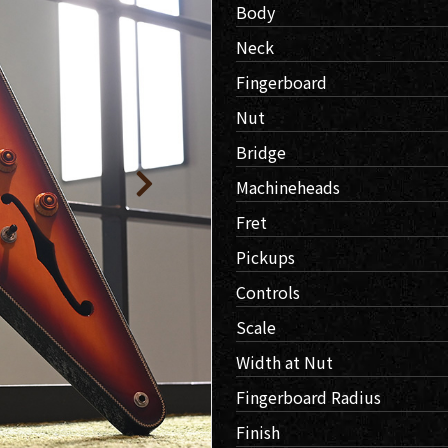
Body
人情
Neck
取り
Fingerboard
い
Nut
Bridge
Machineheads
Fret
Pickups
Controls
Scale
Width at Nut
Fingerboard Radius
Finish