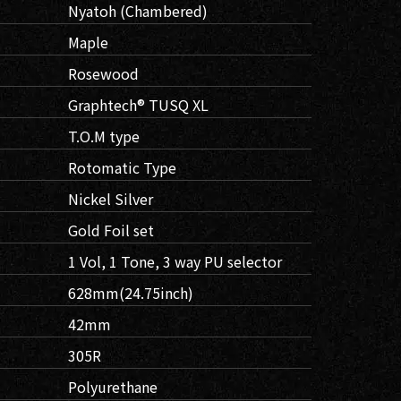
Nyatoh (Chambered)
Maple
Rosewood
Graphtech® TUSQ XL
T.O.M type
Rotomatic Type
Nickel Silver
Gold Foil set
1 Vol, 1 Tone, 3 way PU selector
628mm(24.75inch)
42mm
305R
Polyurethane