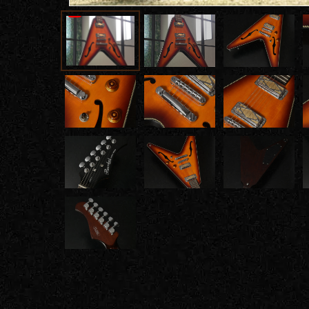
イブス
雑誌広
告
カタロ
グ・
パン
フレッ
ト
雑誌掲
載