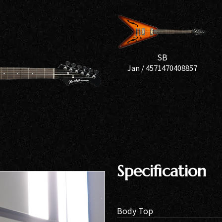
SDGs
への
取り
組み
SB
ィバ
Jan /
4571470408857
ザー
ンラ
ンス
ア
イト
ップ
Specification
問い
わせ
Body Top