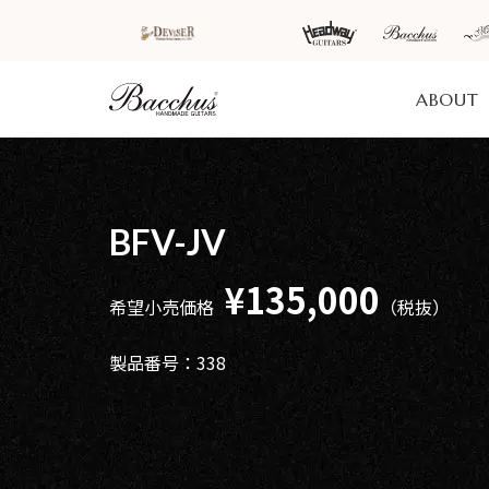
ABOUT
HOME
新着情
商品を探す
会
BFV-JV
報
内
商品一覧
取扱ブランド
新着商品から探
お知ら
¥135,000
希望小売価格
（税抜）
す
せ
アコースティッ
クギター/ ウク
動画から探す
ショッ
レレ
製品番号：338
プ情報
キャンペーン・
Headway
イベント情報か
新製品
Guitars
ら探す
リリー
ス情報
SAKURA
UKULELE
アーティストを
メディ