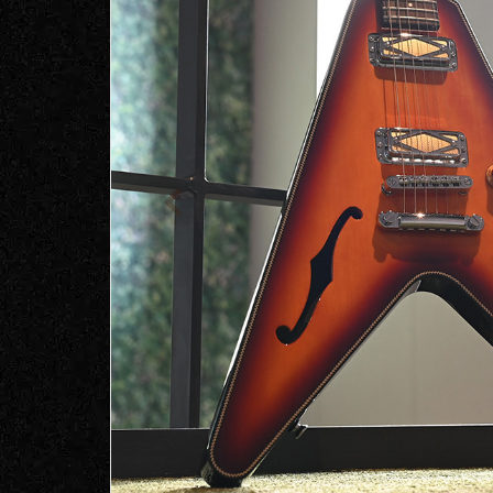
お客様
MOJO TONE
個
サポー
Tim Bud
報
ト
Rayross Bridge
扱
製品保
証・
ファー
スト
オー
ナー登
録
営業日
カレン
ダー
お問い
合わせ
広告
アーカ