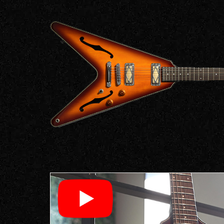
ア情報
エレキギター/
探す
ベース
キャン
Bacchus
ペー
Bacchus
Guitars
ン・イ
Guitars
ベント
Headway
Momose
情報
デ
Momose
Custom Craft
アー
Custom Craft
イ
Guitars
ティス
Guitars
STR Guitars
オ
ト
SeventySeven
エレキギター
イ
ファク
STR Guitars
SeventySeven
トリー
ト
SH Guitars
Guitars
ディバ
JRP Guitars
イザー
サ
お店を探す
がゆく
Deviser
マ
ギター
Special
都道府県から探
ショッ
Specification
す
プ巡り
お
アクセサリ・
海外から探す
その他
パーツ
合
DeviseR MI