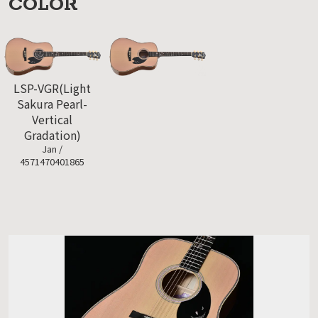
COLOR
LSP-VGR(Light
Sakura Pearl-
Vertical
Gradation)
Jan /
4571470401865