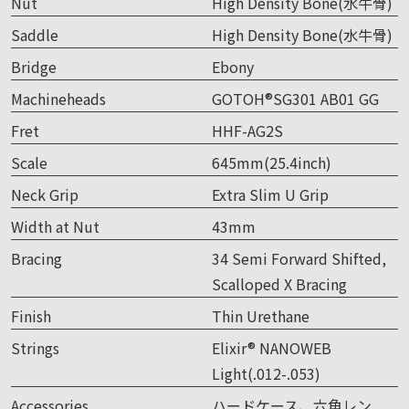
Nut
High Density Bone(水牛骨)
Saddle
High Density Bone(水牛骨)
Bridge
Ebony
Machineheads
GOTOH®SG301 AB01 GG
Fret
HHF-AG2S
Scale
645mm(25.4inch)
Neck Grip
Extra Slim U Grip
Width at Nut
43mm
Bracing
34 Semi Forward Shifted,
Scalloped X Bracing
Finish
Thin Urethane
Strings
Elixir® NANOWEB
Light(.012-.053)
Accessories
ハードケース、六角レン