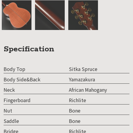
Specification
Body Top
Sitka Spruce
Body Side&Back
Yamazakura
Neck
African Mahogany
Fingerboard
Richlite
Nut
Bone
Saddle
Bone
Bridge
Richlite