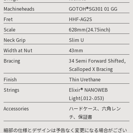
Machineheads
GOTOH®SG301 01 GG
Fret
HHF-AG2S
Scale
628mm(24.75inch)
Neck Grip
Slim U
Width at Nut
43mm
Bracing
34 Semi Forward Shifted,
Scalloped X Bracing
Finish
Thin Urethane
Strings
Elixir® NANOWEB
Light(.012-.053)
Accessories
ハードケース、六角レン
チ、保証書
細部の仕様とデザインは予告なく変更になる場合がござい