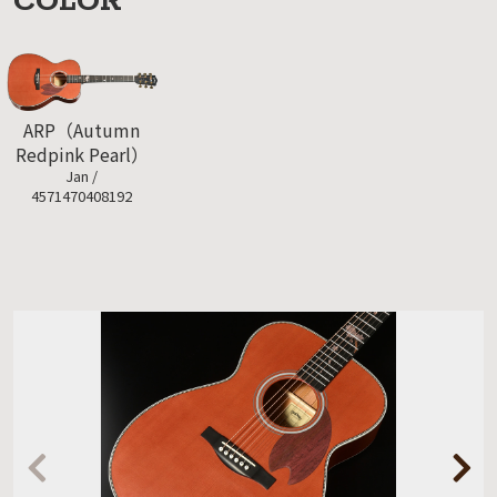
COLOR
ARP（Autumn
Redpink Pearl）
Jan /
4571470408192