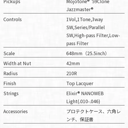
Pickups
Mojotone® ’59Clone
Jazzmaster®︎
Controls
1Vol,1Tone,3way
SW,Series/Parallel
SW,High-pass Filter,Low-
pass Filter
Scale
648mm（25.5inch）
Width at Nut
42mm
Radius
210R
Finish
Top Lacquer
Strings
Elixir® NANOWEB
Light(.010-.046)
Accessories
プロテクトケース、六角レ
ンチ、保証書