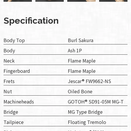
Specification
Body Top
Burl Sakura
Body
Ash 1P
Neck
Flame Maple
Fingerboard
Flame Maple
Frets
Jescar® FW9662-NS
Nut
Oiled Bone
Machineheads
GOTOH® SD91-05M MG-T
Bridge
MG Type Bridge
Tailpiece
Floating Tremolo