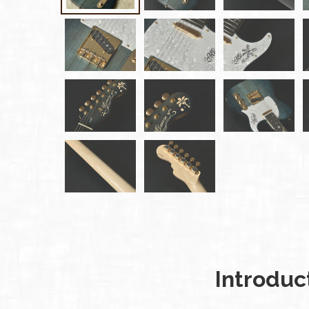
雑誌広
告
カタロ
グ・
パン
フレッ
ト
雑誌掲
載
Introduc