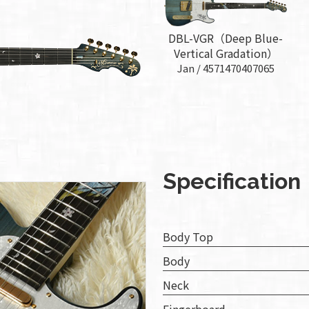
組み
DBL-VGR（Deep Blue-
ィバ
Vertical Gradation）
ザー
Jan /
4571470407065
ンラ
ンス
ア
イト
Specification
ップ
問い
Body Top
わせ
Body
Neck
人情