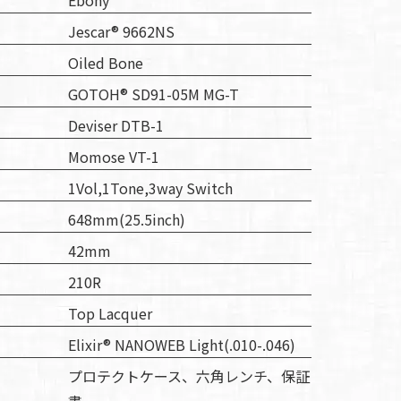
Ebony
Jescar® 9662NS
Oiled Bone
GOTOH® SD91-05M MG-T
Deviser DTB-1
Momose VT-1
1Vol,1Tone,3way Switch
648mm(25.5inch)
42mm
210R
Top Lacquer
Elixir® NANOWEB Light(.010-.046)
プロテクトケース、六角レンチ、保証