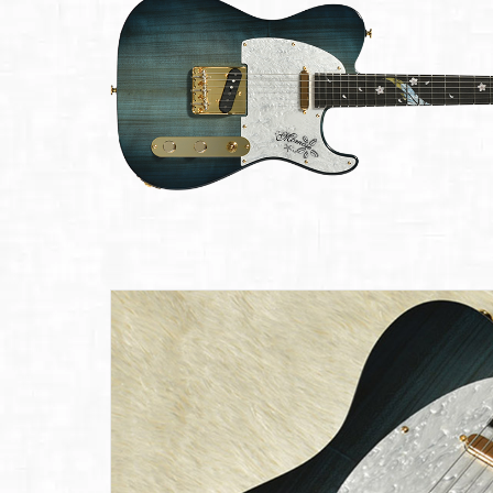
Bacchus
Guitars
ン・イ
Guitars
ベント
Headway
Momose
情報
デ
Momose
Custom Craft
アー
Custom Craft
イ
Guitars
ティス
Guitars
STR Guitars
オ
ト
SeventySeven
エレキギター
イ
ファク
STR Guitars
SeventySeven
トリー
ト
SH Guitars
Guitars
ディバ
JRP Guitars
イザー
サ
お店を探す
がゆく
Deviser
マ
ギター
Special
都道府県から探
ショッ
Specification
す
プ巡り
お
アクセサリ・
海外から探す
その他
パーツ
合
DeviseR MI
お客様
MOJO TONE
個
サポー
Tim Bud