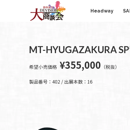
Headway
SA
HOME
新着情
商品を探す
会
報
MT-HYUGAZAKURA SP’
内
商品一覧
取扱ブランド
新着商品から探
お知ら
¥355,000
す
せ
アコースティッ
希望小売価格
（税抜）
クギター/ ウク
動画から探す
ショッ
レレ
プ情報
キャンペーン・
製品番号：402 / 出展本数：16
Headway
イベント情報か
新製品
Guitars
ら探す
リリー
ス情報
SAKURA
UKULELE
アーティストを
メディ
ア情報
エレキギター/
探す
ベース
キャン
Bacchus
ペー