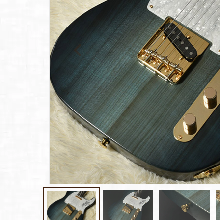
報
ト
Rayross Bridge
扱
製品保
証・
ファー
スト
オー
ナー登
録
営業日
カレン
ダー
お問い
合わせ
広告
アーカ
イブス