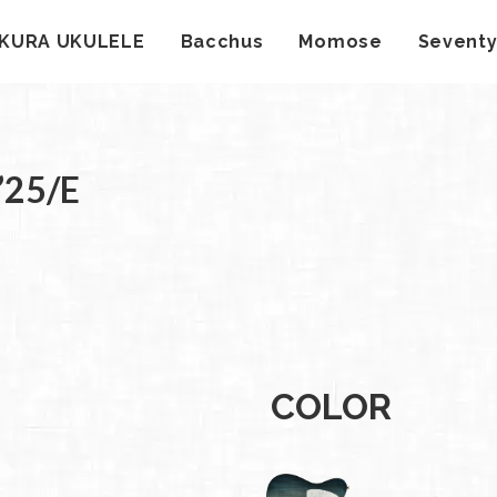
KURA UKULELE
Bacchus
Momose
Sevent
社案
25/E
会社
概要
工場
見学
ご予
約
採用
COLOR
情報
SDGs
への
取り