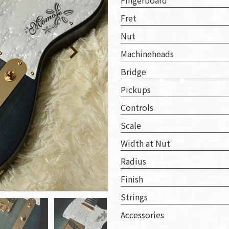
取り
Fingerboard
い
Fret
Nut
Machineheads
Bridge
Pickups
Controls
Scale
Width at Nut
Radius
Finish
Strings
Accessories