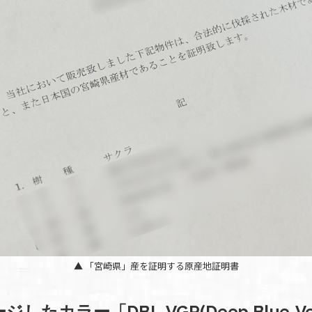
▲ 「宮崎県」産を証明する原産地証明書
したカラー「DBL-VGR(Deep Blue-Vert