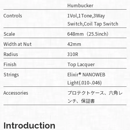
Humbucker
Controls
1Vol,1Tone,3Way
Switch,Coil Tap Switch
Scale
648mm（25.5inch）
Width at Nut
42mm
Radius
310R
Finish
Top Lacquer
Strings
Elixir® NANOWEB
Light(.010-.046)
Accessories
プロテクトケース、六角レ
ンチ、保証書
Introduction