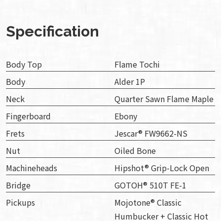
Specification
Body Top
Flame Tochi
Body
Alder 1P
Neck
Quarter Sawn Flame Maple
Fingerboard
Ebony
Frets
Jescar® FW9662-NS
Nut
Oiled Bone
Machineheads
Hipshot® Grip-Lock Open
Bridge
GOTOH® 510T FE-1
Pickups
Mojotone® Classic
Humbucker + Classic Hot