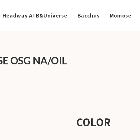
Headway ATB&Universe
Bacchus
Momose
社案
SE OSG NA/OIL
会社
概要
工場
見学
ご予
約
採用
情報
COLOR
SDGs
への
取り