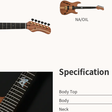
組み
ィバ
NA/OIL
ザー
ンラ
ンス
ア
イト
Specification
ップ
問い
わせ
Body Top
Body
人情
Neck