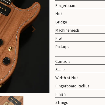
取り
Fingerboard
い
Nut
Bridge
Machineheads
Fret
Pickups
Controls
Scale
Width at Nut
Fingerboard Radius
Finish
Strings