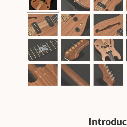
雑誌広
告
カタロ
グ・
パン
フレッ
ト
雑誌掲
載
Introduc