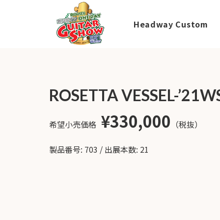
Headway Custom
HOME
新着情
商品を探す
会
報
内
商品一覧
ROSETTA VESSEL-’21W
取扱ブランド
新着商品から探
お知ら
す
せ
アコースティッ
¥330,000
クギター/ ウク
希望小売価格
（税抜）
動画から探す
ショッ
レレ
プ情報
キャンペーン・
Headway
イベント情報か
製品番号: 703 / 出展本数: 21
新製品
Guitars
ら探す
リリー
ス情報
SAKURA
UKULELE
アーティストを
メディ
ア情報
エレキギター/
探す
ベース
キャン
Bacchus
ペー