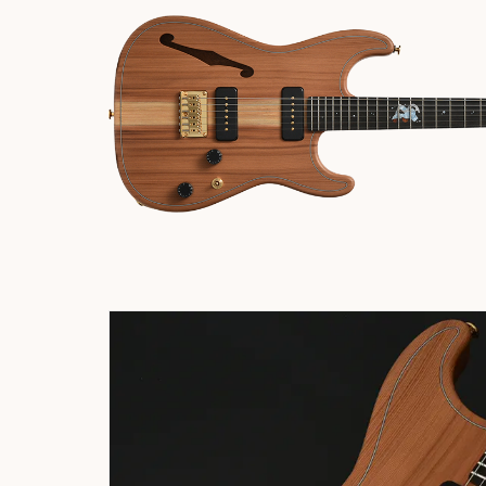
Bacchus
Guitars
ン・イ
Guitars
ベント
Headway
Momose
情報
デ
Momose
Custom Craft
アー
Custom Craft
イ
Guitars
ティス
Guitars
STR Guitars
オ
ト
SeventySeven
エレキギター
イ
ファク
STR Guitars
SeventySeven
トリー
ト
SH Guitars
Guitars
ディバ
JRP Guitars
イザー
サ
お店を探す
がゆく
Deviser
マ
ギター
Special
都道府県から探
ショッ
Specification
す
プ巡り
お
アクセサリ・
海外から探す
その他
パーツ
合
DeviseR MI
お客様
MOJO TONE
個
サポー
Tim Bud