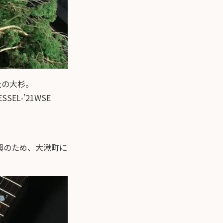
社の大杉。
L-’21WSE
興のため、大湫町に