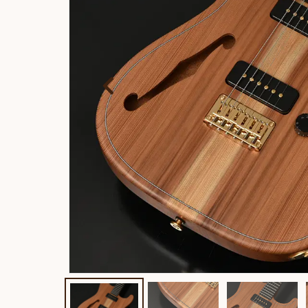
報
ト
Rayross Bridge
扱
製品保
証・
ファー
スト
オー
ナー登
録
営業日
カレン
ダー
お問い
合わせ
広告
アーカ
イブス