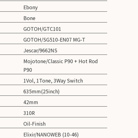
Ebony
Bone
GOTOH/GTC101
GOTOH/SG510-EN07 MG-T
Jescar/9662NS
Mojotone/Classic P90 + Hot Rod
P90
1Vol, 1Tone, 3Way Switch
635mm(25inch)
42mm
310R
Oil-Finish
Elixir/NANOWEB (10-46)