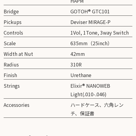
HAPM
Bridge
GOTOH® GTC101
Pickups
Deviser MIRAGE-P
Controls
1Vol, 1Tone, 3way Switch
Scale
635mm（25inch）
Width at Nut
42mm
Radius
310R
Finish
Urethane
Strings
Elixir® NANOWEB
Light(.010-.046)
Accessories
ハードケース、六角レン
チ、保証書