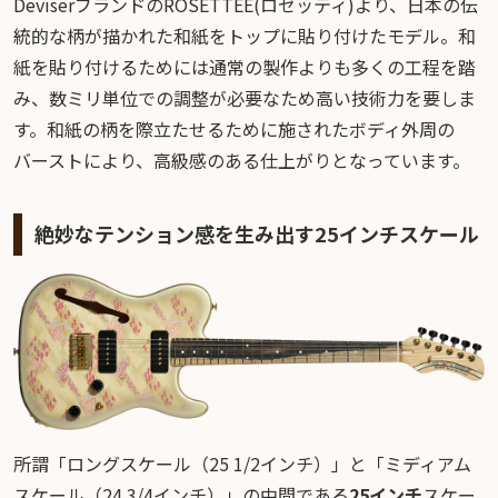
DeviserブランドのROSETTEE(ロゼッティ)より、日本の伝
統的な柄が描かれた和紙をトップに貼り付けたモデル。和
紙を貼り付けるためには通常の製作よりも多くの工程を踏
み、数ミリ単位での調整が必要なため高い技術力を要しま
す。和紙の柄を際立たせるために施されたボディ外周の
バーストにより、高級感のある仕上がりとなっています。
絶妙なテンション感を生み出す25インチスケール
所謂「ロングスケール（25 1/2インチ）」と「ミディアム
スケール（24 3/4インチ）」の中間である
25インチ
スケー