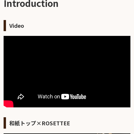
Introduction
Video
和紙トップ×ROSETTEE