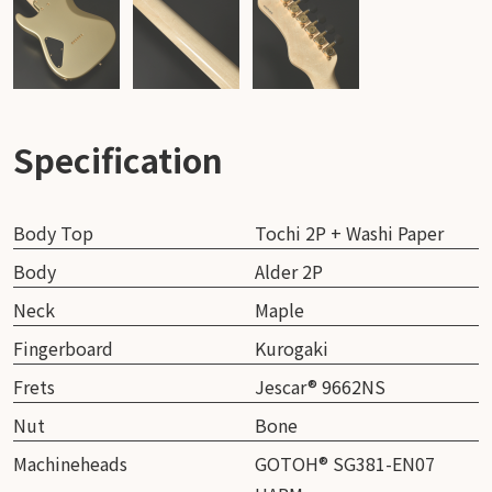
Specification
Body Top
Tochi 2P + Washi Paper
Body
Alder 2P
Neck
Maple
Fingerboard
Kurogaki
Frets
Jescar® 9662NS
Nut
Bone
Machineheads
GOTOH® SG381-EN07