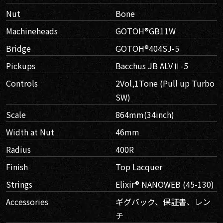
Nut
Bone
Machineheads
GOTOH®GB11W
Bridge
GOTOH®404SJ-5
Pickups
Bacchus JB ALVⅡ-5
Controls
2Vol,1Tone (Pull up Turbo
SW)
Scale
864mm(34inch)
Width at Nut
46mm
Radius
400R
Finish
Top Lacquer
Strings
Elixir® NANOWEB (45-130)
Accessories
ギグバック、保証書、レン
チ