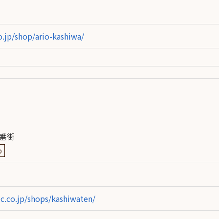
.jp/shop/ario-kashiwa/
二番街
p
.co.jp/shops/kashiwaten/