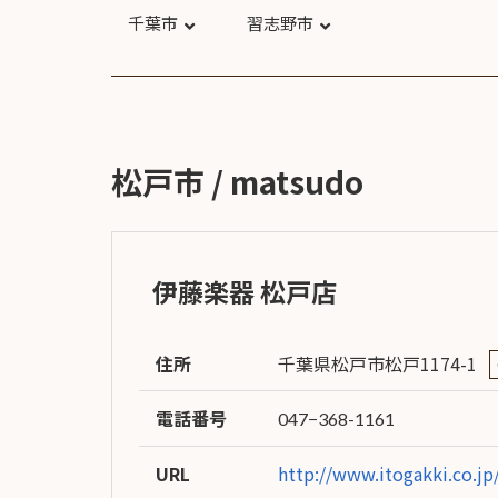
ア情報
エレキギター/
探す
千葉市
習志野市
ベース
キャン
Bacchus
ペー
Bacchus
Guitars
ン・イ
Guitars
ベント
Headway
Momose
情報
デ
Momose
Custom Craft
アー
Custom Craft
イ
Guitars
松戸市 / matsudo
ティス
Guitars
STR Guitars
オ
ト
SeventySeven
エレキギター
イ
ファク
STR Guitars
SeventySeven
トリー
ト
伊藤楽器 松戸店
SH Guitars
Guitars
ディバ
JRP Guitars
イザー
サ
お店を探す
がゆく
Deviser
住所
千葉県松戸市松戸1174-1
マ
ギター
Special
都道府県から探
ショッ
Specification
す
電話番号
047−368-1161
プ巡り
お
アクセサリ・
海外から探す
その他
パーツ
合
URL
http://www.itogakki.co.j
DeviseR MI