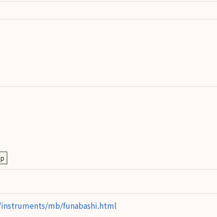
人情
取り
い
ap
p/instruments/mb/funabashi.html