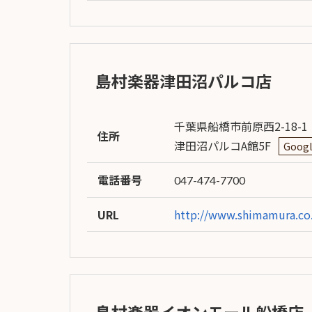
イブス
雑誌広
告
島村楽器津田沼パルコ店
カタロ
グ・
パン
フレッ
千葉県船橋市前原西2-18-1
住所
ト
津田沼パルコA館5F
Goog
雑誌掲
載
電話番号
047-474-7700
URL
http://www.shimamura.co