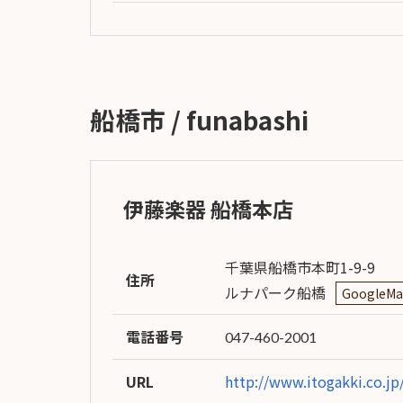
お客様
MOJO TONE
個
サポー
Tim Bud
報
ト
Rayross Bridge
扱
製品保
船橋市 / funabashi
証・
ファー
スト
オー
ナー登
伊藤楽器 船橋本店
録
営業日
カレン
千葉県船橋市本町1-9-9
住所
ダー
ルナパーク船橋
GoogleM
お問い
合わせ
電話番号
047-460-2001
広告
URL
http://www.itogakki.co.j
アーカ