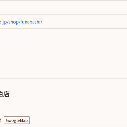
.jp/shop/funabashi/
柏店
階
GoogleMap