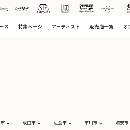
ース
特集ページ
アーティスト
販売店一覧
オ
社案
会社
概要
工場
見学
ご予
約
採用
金市
成田市
佐倉市
市川市
浦安市
情報