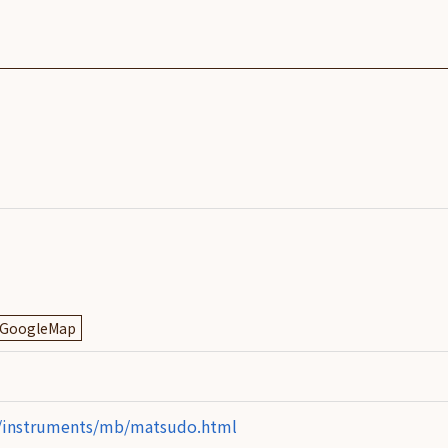
SDGs
への
取り
組み
ィバ
ザー
ンラ
ンス
ア
イト
GoogleMap
ップ
問い
わせ
p/instruments/mb/matsudo.html