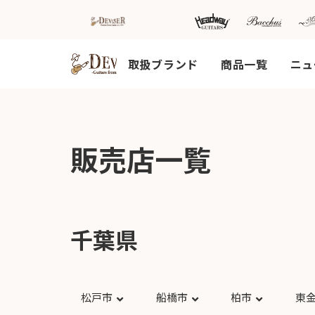
取扱ブランド
商品一覧
ニュ
HOME
新着情
商品を探す
会
販売店一覧
報
内
商品一覧
取扱ブランド
新着商品から探
お知ら
す
せ
アコースティッ
クギター/ ウク
動画から探す
ショッ
レレ
千葉県
プ情報
キャンペーン・
Headway
イベント情報か
新製品
Guitars
ら探す
リリー
ス情報
SAKURA
松戸市
船橋市
柏市
東
UKULELE
アーティストを
メディ