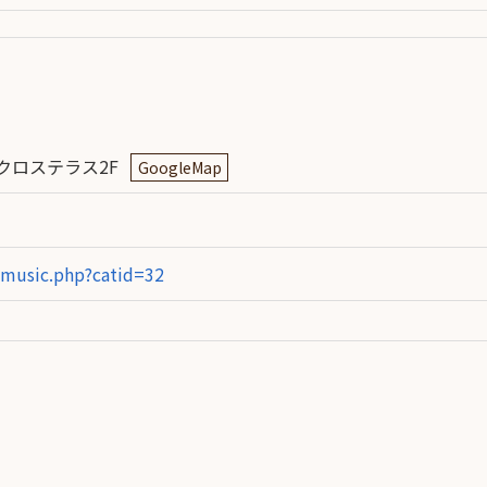
人情
取り
い
クロステラス2F
GoogleMap
/music.php?catid=32