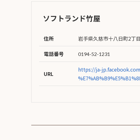
イブス
ソフトランド竹屋
雑誌広
告
カタロ
住所
岩手県久慈市十八日町2丁
グ・
パン
電話番号
0194-52-1231
フレッ
ト
https://ja-jp.facebo
雑誌掲
URL
%E7%AB%B9%E5%B1%8B/
載