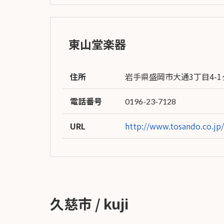
お客様
MOJO TONE
個
サポー
Tim Bud
報
ト
Rayross Bridge
東山堂楽器
扱
製品保
証・
ファー
住所
岩手県盛岡市大通3丁目4-1
スト
オー
電話番号
0196-23-7128
ナー登
録
URL
http://www.tosando.co.jp
営業日
カレン
ダー
お問い
合わせ
久慈市 / kuji
広告
アーカ