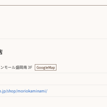
SDGs
への
取り
組み
ィバ
ザー
ンラ
店
ンス
ア
オンモール盛岡南 3F
GoogleMap
イト
ップ
o.jp/shop/moriokaminami/
問い
わせ