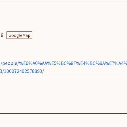
目8
GoogleMap
ok.com/people/%E6%A0%AA%E5%BC%8F%E4%BC%9A%E7%A4
100072402578893/