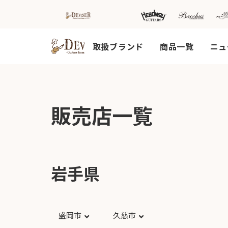
取扱ブランド
商品一覧
ニュ
HOME
新着情
商品を探す
会
販売店一覧
報
内
商品一覧
取扱ブランド
新着商品から探
お知ら
す
せ
アコースティッ
クギター/ ウク
動画から探す
ショッ
レレ
岩手県
プ情報
キャンペーン・
Headway
イベント情報か
新製品
Guitars
ら探す
リリー
ス情報
SAKURA
盛岡市
久慈市
UKULELE
アーティストを
メディ