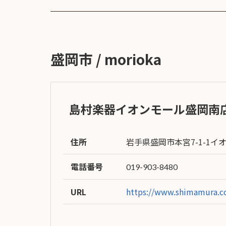
ア情報
エレキギター/
探す
ベース
キャン
Bacchus
ペー
Bacchus
Guitars
ン・イ
Guitars
ベント
Headway
盛岡市 / morioka
Momose
情報
デ
Momose
Custom Craft
アー
Custom Craft
イ
Guitars
ティス
Guitars
STR Guitars
オ
ト
SeventySeven
島村楽器イオンモール盛岡南
エレキギター
イ
ファク
STR Guitars
SeventySeven
トリー
ト
SH Guitars
Guitars
ディバ
住所
岩手県盛岡市本宮7-1-1イ
JRP Guitars
イザー
サ
お店を探す
がゆく
Deviser
電話番号
マ
019-903-8480
ギター
Special
都道府県から探
ショッ
Specification
す
URL
https://www.shimamura.c
プ巡り
お
アクセサリ・
海外から探す
その他
パーツ
合
DeviseR MI