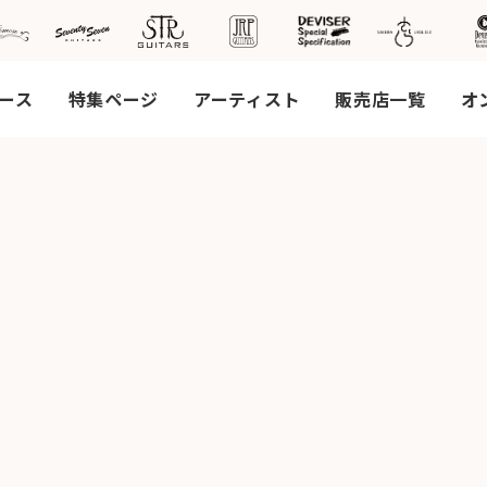
ース
特集ページ
アーティスト
販売店一覧
オ
社案
会社
概要
工場
見学
ご予
約
採用
情報