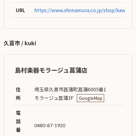
URL
https://www.shimamura.co.jp/shop/kawaguc
久喜市 / kuki
島村楽器モラージュ菖蒲店
住
埼玉県久喜市菖蒲町菖蒲6005番1
所
モラージュ菖蒲3F
GoogleMap
電
話
0480-87-1920
番