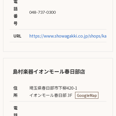
電
話
048-737-0300
番
号
URL
https://www.showagakki.co.jp/shops/kasuka
島村楽器イオンモール春日部店
住
埼玉県春日部市下柳420-1
所
イオンモール春日部 3F
GoogleMap
電
話