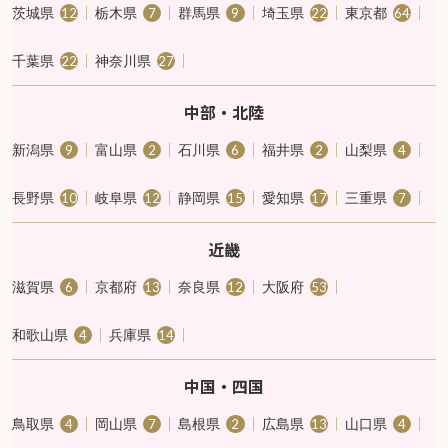
茨城県
栃木県
群馬県
埼玉県
東京都
12
7
9
22
64
千葉県
神奈川県
22
27
中部・北陸
新潟県
富山県
石川県
福井県
山梨県
9
2
6
2
4
長野県
岐阜県
静岡県
愛知県
三重県
10
12
15
17
7
近畿
滋賀県
京都府
奈良県
大阪府
6
13
12
53
和歌山県
兵庫県
4
14
中国・四国
鳥取県
岡山県
島根県
広島県
山口県
4
7
2
13
4