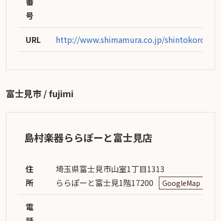
番
号
URL
http://www.shimamura.co.jp/shintokorozaw
富士見市 / fujimi
島村楽器ららぽーと富士見店
住
埼玉県富士見市山室1丁目1313
所
ららぽーと富士見1階17200
GoogleMap
電
話