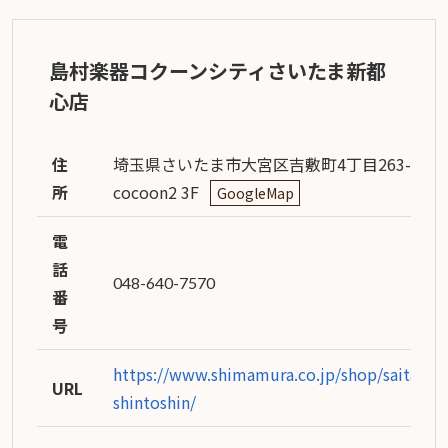
島村楽器コクーンシティさいたま新都
心店
住
埼玉県さいたま市大宮区吉敷町4丁目263-1
所
cocoon2 3F
GoogleMap
電
話
048-640-7570
番
号
https://www.shimamura.co.jp/shop/saitama-
URL
shintoshin/