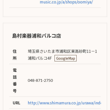
music.co.jp/a/shops/oomiya/
島村楽器浦和パルコ店
住
埼玉県さいたま市浦和区東高砂町11－1
所
浦和パルコ4F
GoogleMap
電
話
048-871-2750
番
号
URL
http://www.shimamura.co.jp/urawa/index.p