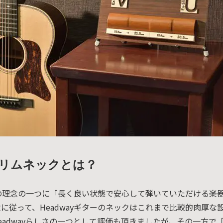
SDGs
への
取り
組み
ィバ
ザー
ンラ
ンス
ア
イト
リムネックとは？
ップ
問い
くりの理念の一つに「長く良い状態で安心して弾いていただける楽
念に従って、Headwayギターのネックはこれまで比較的肉厚な
わせ
eadwayらしさの一つとして評価も頂きましたが、その一方で