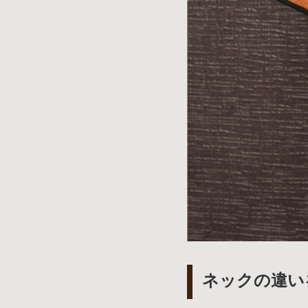
イブス
雑誌広
告
カタロ
グ・
パン
フレッ
ト
雑誌掲
載
ネックの違い