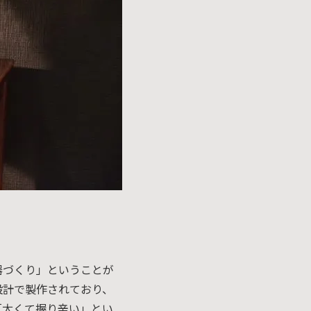
器づくり」ということが
設計で製作されており、
「太くて握り辛い」とい