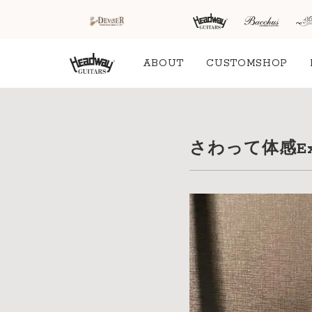
ABOUT
CUSTOMSHOP
HOME
新着情
商品を探す
会
さわって体感E
報
内
商品一覧
取扱ブランド
新着商品から探
お知ら
す
せ
アコースティッ
クギター/ ウク
動画から探す
ショッ
レレ
プ情報
キャンペーン・
Headway
イベント情報か
新製品
Guitars
ら探す
リリー
ス情報
SAKURA
UKULELE
アーティストを
メディ