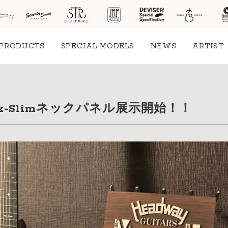
PRODUCTS
SPECIAL MODELS
NEWS
ARTIST
社案
x-Slimネックパネル展示開始！！
会社
概要
工場
見学
ご予
約
採用
情報