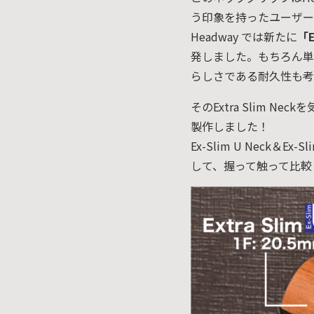
お客様
MOJO TONE
う印象を持ったユーザー
個
サポー
Tim Bud
Headway では新たに
「E
報
ト
Rayross Bridge
発しました。もちろん単
扱
製品保
らしさである耐久性も考
証・
ファー
そのExtra Slim
スト
製作しました！
オー
Ex-Slim U Neck＆
ナー登
して、握って触って比較
録
営業日
カレン
ダー
お問い
合わせ
広告
アーカ