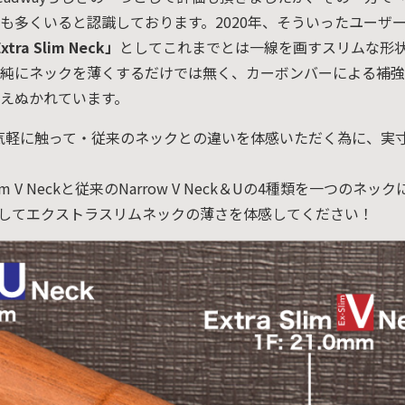
も多くいると認識しております。2020年、そういったユーザ
人情
xtra Slim Neck」
としてこれまでとは一線を画すスリムな形
取り
純にネックを薄くするだけでは無く、カーボンバーによる補強を施
い
えぬかれています。
 Neckを気軽に触って・従来のネックとの違いを体感いただく為に、
Ex-Slim V Neckと従来のNarrow V Neck＆Uの4種類を一つ
してエクストラスリムネックの薄さを体感してください！