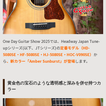
One Day Guitar Show 2025では、Headway Japan Tune-
upシリーズ(以下、JTシリーズ)の
定番モデル（HD-
5080SE・HF-5080SE・HJ-5080SE・HOC-V090SE）
か
ら
、新カラー「Amber Sunburst」が登場
します。
黄金色の宝石のような透明感と深みを併せ持つカ
ラー