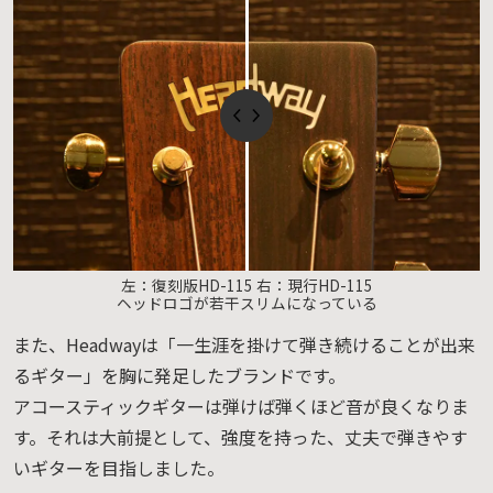
左：復刻版HD-115 右：現行HD-115
ヘッドロゴが若干スリムになっている
また、Headwayは「一生涯を掛けて弾き続けることが出来
るギター」を胸に発足したブランドです。
アコースティックギターは弾けば弾くほど音が良くなりま
す。それは大前提として、強度を持った、丈夫で弾きやす
いギターを目指しました。