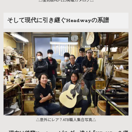
そして現代に引き継ぐHeadwayの系譜
△意外にレア？ATB職人集合写真△